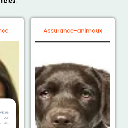
nibles.
nce
Assurance-animaux
vices
h our
of us,