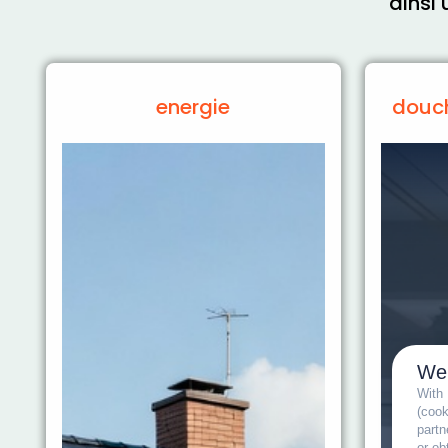
ainsi 
energie
douch
We
With
(coo
partn
or ob