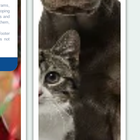
grams,
loping
es and
 them,
footer
es not