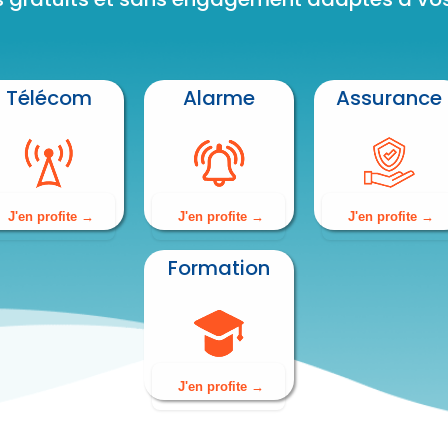
Télécom
Alarme
Assurance
J'en profite
J'en profite
J'en profite
Formation
J'en profite