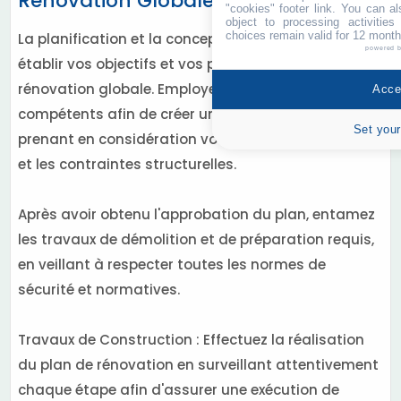
Rénovation Globale Réussite
"cookies" footer link
. You can al
object to processing activitie
choices remain valid for 12 month
La planification et la conception commencent par
powered 
établir vos objectifs et vos priorités concernant la
rénovation globale. Employez des spécialistes
Accep
compétents afin de créer un plan exhaustif en
Set your
prenant en considération vos besoins, votre budget
et les contraintes structurelles.
Après avoir obtenu l'approbation du plan, entamez
les travaux de démolition et de préparation requis,
en veillant à respecter toutes les normes de
sécurité et normatives.
Travaux de Construction : Effectuez la réalisation
du plan de rénovation en surveillant attentivement
chaque étape afin d'assurer une exécution de