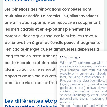
Les bénéfices des rénovations complètes sont
multiples et variés. En premier lieu, elles favorisent
une utilisation optimale de l'espace en supprimant
les inefficacités et en exploitant pleinement le
potentiel de chaque zone. Par la suite, les travaux
de rénovation à grande échelle peuvent augmenter
l'efficacité énergétique et diminuer les dépenses à
long terme en instaurant des solutions
Welcome
contemporaines et durables. En outre, une bonne
With our 79
partners
, we wish t
your devices (cookies, pixels in
planification d'une rénovation globale peut
your personal data with our par
website or in our emails, alread
apporter de la valeur à votre bien et améliorer sa
later, including in other contexts.
Processing this data (identifiers,
qualité de vie ou son attrait commercial.
loyalty programs, IP, postal add
geolocation, etc.) allows devel
content, commercial offers an
screens (including by email, pos
personalising them, measuring t
Les différentes étapes de la
audiences.
You can "accept all" and withdraw